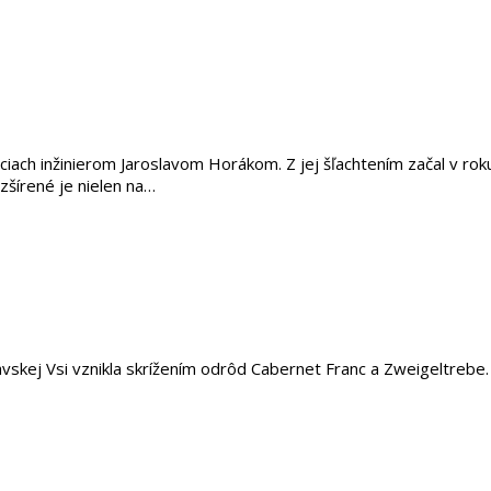
ach inžinierom Jaroslavom Horákom. Z jej šľachtením začal v rok
zšírené je nielen na…
ej Vsi vznikla skrížením odrôd Cabernet Franc a Zweigeltrebe. D