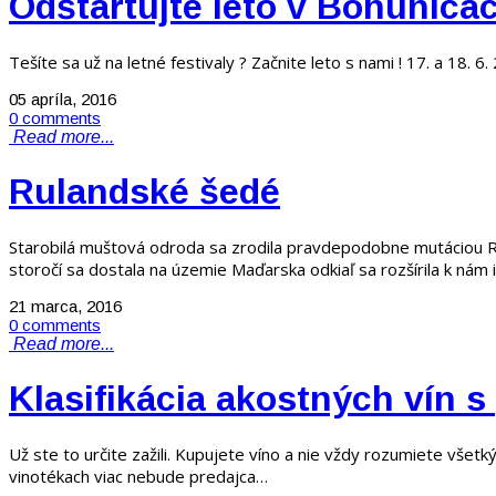
Odštartujte leto v Bohunicác
Tešíte sa už na letné festivaly ? Začnite leto s nami ! 17. a 18. 6
05 apríla, 2016
0 comments
Read more...
Rulandské šedé
Starobilá muštová odroda sa zrodila pravdepodobne mutáciou Ru
storočí sa dostala na územie Maďarska odkiaľ sa rozšírila k nám 
21 marca, 2016
0 comments
Read more...
Klasifikácia akostných vín s
Už ste to určite zažili. Kupujete víno a nie vždy rozumiete všet
vinotékach viac nebude predajca…