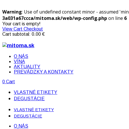
Warning
: Use of undefined constant minor - assumed 'minor
3a031a67ccca/mitoma.sk/web/wp-config.php
on line
6
Your cart is empty!
View Cart
Checkout
Cart subtotal:
0.00
€
O NÁS
VÍNA
AKTUALITY
PREVÁDZKY A KONTAKTY
0
Cart
VLASTNÉ ETIKETY
DEGUSTÁCIE
VLASTNÉ ETIKETY
DEGUSTÁCIE
O NÁS