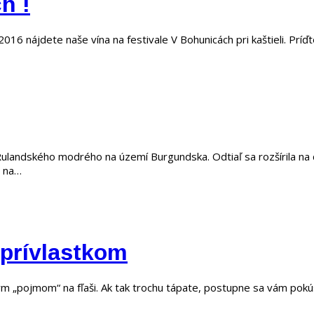
h !
. 2016 nájdete naše vína na festivale V Bohunicách pri kaštieli. Prí
landského modrého na území Burgundska. Odtiaľ sa rozšírila na 
i na…
 prívlastkom
kým „pojmom“ na fľaši. Ak tak trochu tápate, postupne sa vám pokú