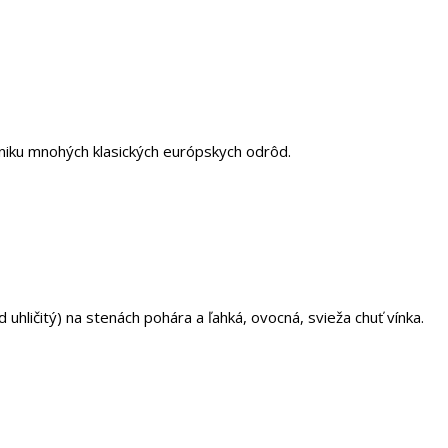
zniku mnohých klasických európskych odrôd.
 uhličitý) na stenách pohára a ľahká, ovocná, svieža chuť vínka.