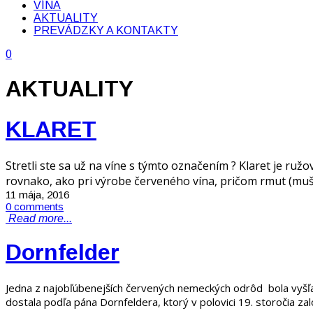
VÍNA
AKTUALITY
PREVÁDZKY A KONTAKTY
0
AKTUALITY
KLARET
Stretli ste sa už na víne s týmto označením ? Klaret je ru
rovnako, ako pri výrobe červeného vína, pričom rmut (mu
11 mája, 2016
0 comments
Read more...
Dornfelder
Jedna z najobľúbenejších červených nemeckých odrôd bola vyš
dostala podľa pána Dornfeldera, ktorý v polovici 19. storočia zalo