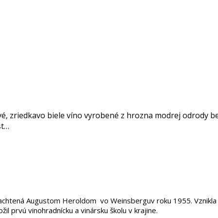
žové, zriedkavo biele víno vyrobené z hrozna modrej odrody 
št…
ľachtená Augustom Heroldom vo Weinsberguv roku 1955. Vznikla 
žil prvú vinohradnícku a vinársku školu v krajine.