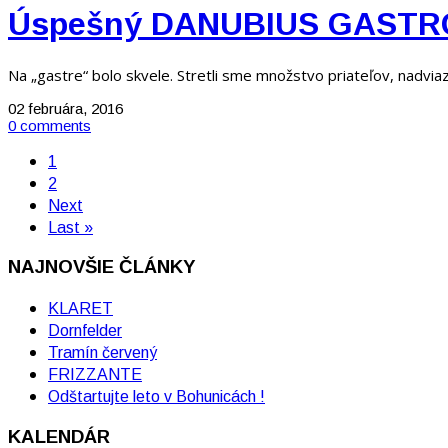
Úspešný DANUBIUS GASTRO 
Na „gastre“ bolo skvele. Stretli sme množstvo priateľov, nadviaza
02 februára, 2016
0 comments
1
2
Next
Last »
NAJNOVŠIE ČLÁNKY
KLARET
Dornfelder
Tramín červený
FRIZZANTE
Odštartujte leto v Bohunicách !
KALENDÁR