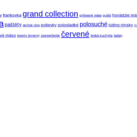
grand collection
y
frankovka
hovädzie mä
grilované mäso
guláš
a
polosuché
paštéty
polievky
polosladké
rizling rýnsky
perlivé víno
r
červené
vé mäso
tramín červený
zweigeltrebe
česká kuchyňa
šaláty