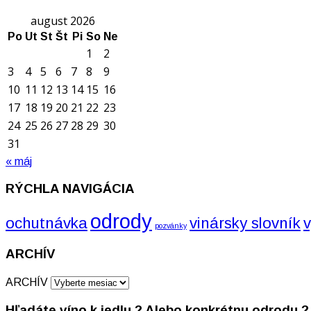
august 2026
Po
Ut
St
Št
Pi
So
Ne
1
2
3
4
5
6
7
8
9
10
11
12
13
14
15
16
17
18
19
20
21
22
23
24
25
26
27
28
29
30
31
« máj
RÝCHLA NAVIGÁCIA
odrody
ochutnávka
vinársky slovník
pozvánky
ARCHÍV
ARCHÍV
Hľadáte víno k jedlu ? Alebo konkrétnu odrodu ?