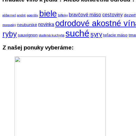
biele
bravčové mäso
cestoviny
dezert
alibernet
andré
aperitív
bifteky
odrodové akostné vín
novinka
neuburské
moravský
suché
ryby
syry
sauvignon
teľacie mäso
tma
studená kuchyňa
Z našej ponuky vyberáme: