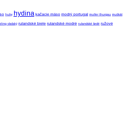
hydina
so
kačacie mäso
modrý portugal
huby
muller thurgau
muškát
rulandské biele
rulandské modré
ružové
izling vlašský
rulandské šedé